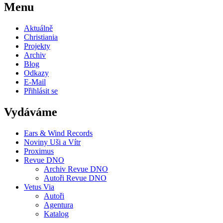
Menu
Aktuálně
Christiania
Projekty
Archiv
Blog
Odkazy
E-Mail
Přihlásit se
Vydáváme
Ears & Wind Records
Noviny Uši a Vítr
Proximus
Revue DNO
Archiv Revue DNO
Autoři Revue DNO
Vetus Via
Autoři
Agentura
Katalog