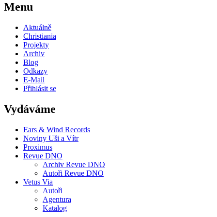
Menu
Aktuálně
Christiania
Projekty
Archiv
Blog
Odkazy
E-Mail
Přihlásit se
Vydáváme
Ears & Wind Records
Noviny Uši a Vítr
Proximus
Revue DNO
Archiv Revue DNO
Autoři Revue DNO
Vetus Via
Autoři
Agentura
Katalog