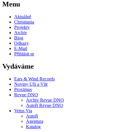
Menu
Aktuálně
Christiania
Projekty
Archiv
Blog
Odkazy
E-Mail
Přihlásit se
Vydáváme
Ears & Wind Records
Noviny Uši a Vítr
Proximus
Revue DNO
Archiv Revue DNO
Autoři Revue DNO
Vetus Via
Autoři
Agentura
Katalog