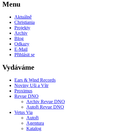
Menu
Aktuálně
Christiania
Projekty
Archiv
Blog
Odkazy
E-Mail
Přihlásit se
Vydáváme
Ears & Wind Records
Noviny Uši a Vítr
Proximus
Revue DNO
Archiv Revue DNO
Autoři Revue DNO
Vetus Via
Autoři
Agentura
Katalog