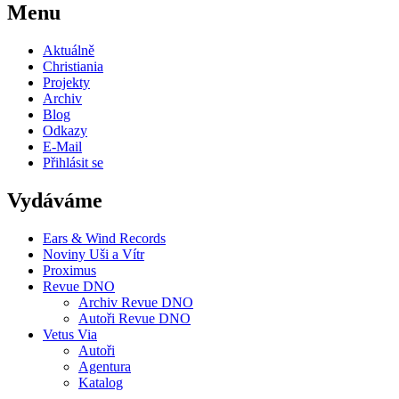
Menu
Aktuálně
Christiania
Projekty
Archiv
Blog
Odkazy
E-Mail
Přihlásit se
Vydáváme
Ears & Wind Records
Noviny Uši a Vítr
Proximus
Revue DNO
Archiv Revue DNO
Autoři Revue DNO
Vetus Via
Autoři
Agentura
Katalog