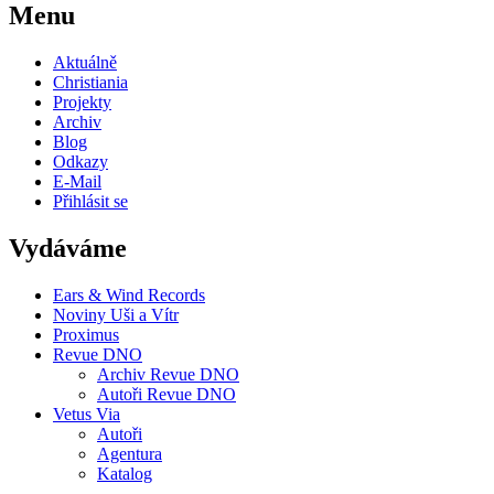
Menu
Aktuálně
Christiania
Projekty
Archiv
Blog
Odkazy
E-Mail
Přihlásit se
Vydáváme
Ears & Wind Records
Noviny Uši a Vítr
Proximus
Revue DNO
Archiv Revue DNO
Autoři Revue DNO
Vetus Via
Autoři
Agentura
Katalog