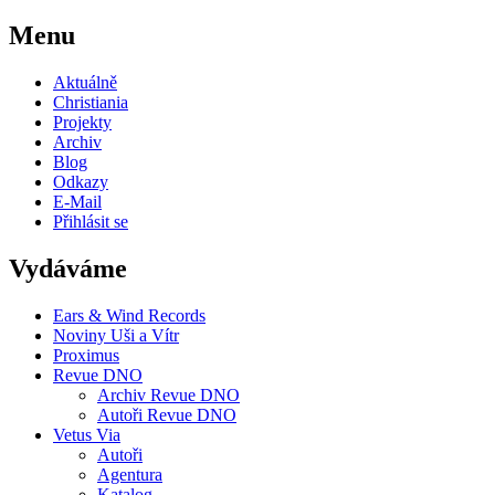
Menu
Aktuálně
Christiania
Projekty
Archiv
Blog
Odkazy
E-Mail
Přihlásit se
Vydáváme
Ears & Wind Records
Noviny Uši a Vítr
Proximus
Revue DNO
Archiv Revue DNO
Autoři Revue DNO
Vetus Via
Autoři
Agentura
Katalog