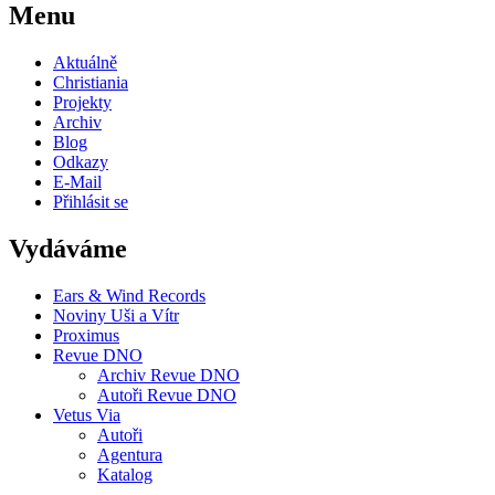
Menu
Aktuálně
Christiania
Projekty
Archiv
Blog
Odkazy
E-Mail
Přihlásit se
Vydáváme
Ears & Wind Records
Noviny Uši a Vítr
Proximus
Revue DNO
Archiv Revue DNO
Autoři Revue DNO
Vetus Via
Autoři
Agentura
Katalog