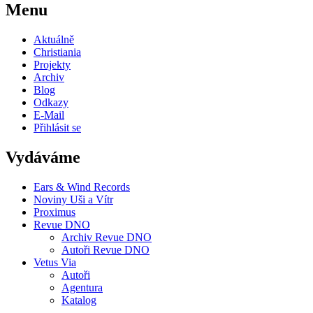
Menu
Aktuálně
Christiania
Projekty
Archiv
Blog
Odkazy
E-Mail
Přihlásit se
Vydáváme
Ears & Wind Records
Noviny Uši a Vítr
Proximus
Revue DNO
Archiv Revue DNO
Autoři Revue DNO
Vetus Via
Autoři
Agentura
Katalog