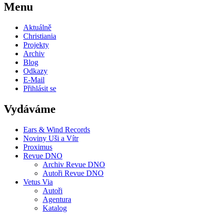
Menu
Aktuálně
Christiania
Projekty
Archiv
Blog
Odkazy
E-Mail
Přihlásit se
Vydáváme
Ears & Wind Records
Noviny Uši a Vítr
Proximus
Revue DNO
Archiv Revue DNO
Autoři Revue DNO
Vetus Via
Autoři
Agentura
Katalog