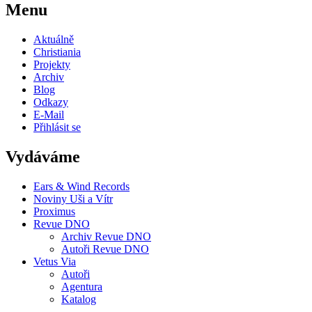
Menu
Aktuálně
Christiania
Projekty
Archiv
Blog
Odkazy
E-Mail
Přihlásit se
Vydáváme
Ears & Wind Records
Noviny Uši a Vítr
Proximus
Revue DNO
Archiv Revue DNO
Autoři Revue DNO
Vetus Via
Autoři
Agentura
Katalog