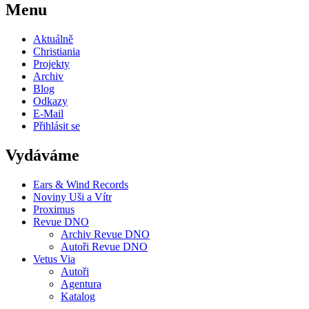
Menu
Aktuálně
Christiania
Projekty
Archiv
Blog
Odkazy
E-Mail
Přihlásit se
Vydáváme
Ears & Wind Records
Noviny Uši a Vítr
Proximus
Revue DNO
Archiv Revue DNO
Autoři Revue DNO
Vetus Via
Autoři
Agentura
Katalog