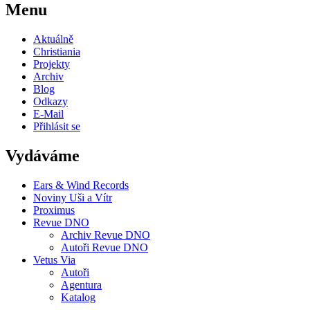
Menu
Aktuálně
Christiania
Projekty
Archiv
Blog
Odkazy
E-Mail
Přihlásit se
Vydáváme
Ears & Wind Records
Noviny Uši a Vítr
Proximus
Revue DNO
Archiv Revue DNO
Autoři Revue DNO
Vetus Via
Autoři
Agentura
Katalog