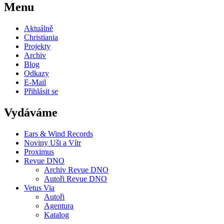
Menu
Aktuálně
Christiania
Projekty
Archiv
Blog
Odkazy
E-Mail
Přihlásit se
Vydáváme
Ears & Wind Records
Noviny Uši a Vítr
Proximus
Revue DNO
Archiv Revue DNO
Autoři Revue DNO
Vetus Via
Autoři
Agentura
Katalog