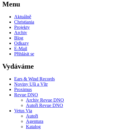
Menu
Aktuálně
Christiania
Projekty
Archiv
Blog
Odkazy
E-Mail
Přihlásit se
Vydáváme
Ears & Wind Records
Noviny Uši a Vítr
Proximus
Revue DNO
Archiv Revue DNO
Autoři Revue DNO
Vetus Via
Autoři
Agentura
Katalog