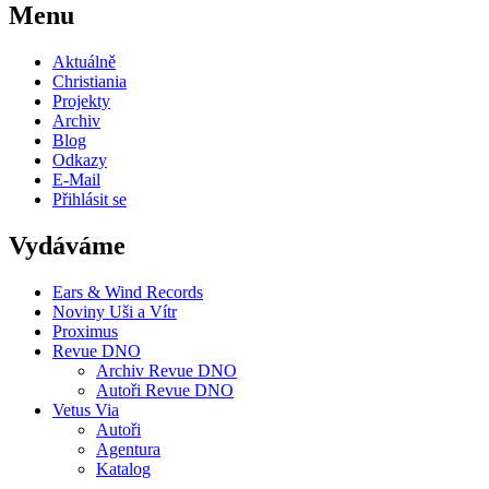
Menu
Aktuálně
Christiania
Projekty
Archiv
Blog
Odkazy
E-Mail
Přihlásit se
Vydáváme
Ears & Wind Records
Noviny Uši a Vítr
Proximus
Revue DNO
Archiv Revue DNO
Autoři Revue DNO
Vetus Via
Autoři
Agentura
Katalog