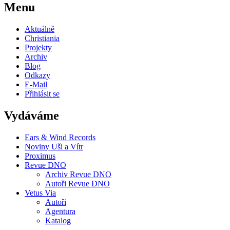
Menu
Aktuálně
Christiania
Projekty
Archiv
Blog
Odkazy
E-Mail
Přihlásit se
Vydáváme
Ears & Wind Records
Noviny Uši a Vítr
Proximus
Revue DNO
Archiv Revue DNO
Autoři Revue DNO
Vetus Via
Autoři
Agentura
Katalog