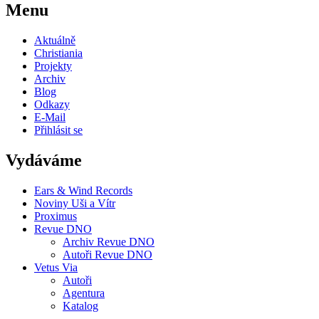
Menu
Aktuálně
Christiania
Projekty
Archiv
Blog
Odkazy
E-Mail
Přihlásit se
Vydáváme
Ears & Wind Records
Noviny Uši a Vítr
Proximus
Revue DNO
Archiv Revue DNO
Autoři Revue DNO
Vetus Via
Autoři
Agentura
Katalog