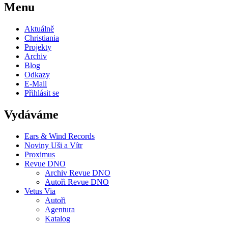
Menu
Aktuálně
Christiania
Projekty
Archiv
Blog
Odkazy
E-Mail
Přihlásit se
Vydáváme
Ears & Wind Records
Noviny Uši a Vítr
Proximus
Revue DNO
Archiv Revue DNO
Autoři Revue DNO
Vetus Via
Autoři
Agentura
Katalog