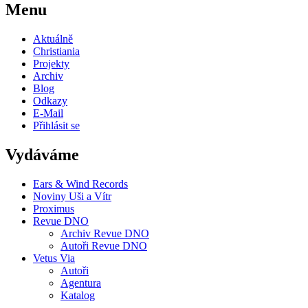
Menu
Aktuálně
Christiania
Projekty
Archiv
Blog
Odkazy
E-Mail
Přihlásit se
Vydáváme
Ears & Wind Records
Noviny Uši a Vítr
Proximus
Revue DNO
Archiv Revue DNO
Autoři Revue DNO
Vetus Via
Autoři
Agentura
Katalog