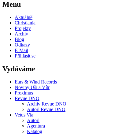
Menu
Aktuálně
Christiania
Projekty
Archiv
Blog
Odkazy
E-Mail
Přihlásit se
Vydáváme
Ears & Wind Records
Noviny Uši a Vítr
Proximus
Revue DNO
Archiv Revue DNO
Autoři Revue DNO
Vetus Via
Autoři
Agentura
Katalog