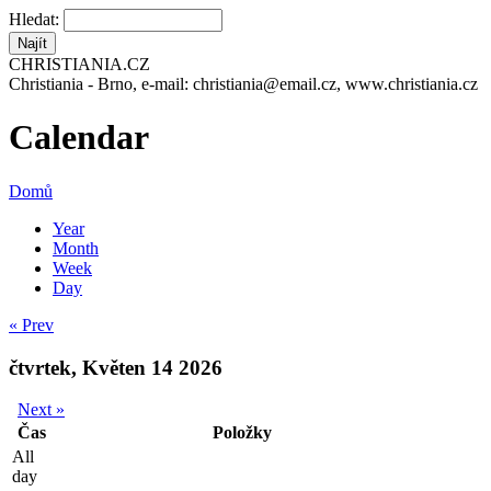
Hledat:
CHRISTIANIA.CZ
Christiania - Brno, e-mail: christiania@email.cz, www.christiania.cz
Calendar
Domů
Year
Month
Week
Day
« Prev
čtvrtek, Květen 14 2026
Next »
Čas
Položky
All
day