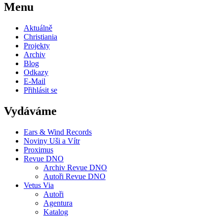
Menu
Aktuálně
Christiania
Projekty
Archiv
Blog
Odkazy
E-Mail
Přihlásit se
Vydáváme
Ears & Wind Records
Noviny Uši a Vítr
Proximus
Revue DNO
Archiv Revue DNO
Autoři Revue DNO
Vetus Via
Autoři
Agentura
Katalog