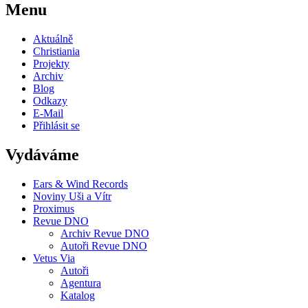
Menu
Aktuálně
Christiania
Projekty
Archiv
Blog
Odkazy
E-Mail
Přihlásit se
Vydáváme
Ears & Wind Records
Noviny Uši a Vítr
Proximus
Revue DNO
Archiv Revue DNO
Autoři Revue DNO
Vetus Via
Autoři
Agentura
Katalog