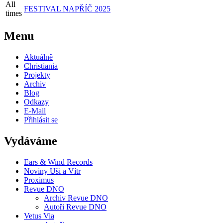
All
FESTIVAL NAPŘÍČ 2025
times
Menu
Aktuálně
Christiania
Projekty
Archiv
Blog
Odkazy
E-Mail
Přihlásit se
Vydáváme
Ears & Wind Records
Noviny Uši a Vítr
Proximus
Revue DNO
Archiv Revue DNO
Autoři Revue DNO
Vetus Via