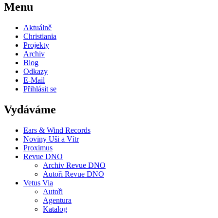
Menu
Aktuálně
Christiania
Projekty
Archiv
Blog
Odkazy
E-Mail
Přihlásit se
Vydáváme
Ears & Wind Records
Noviny Uši a Vítr
Proximus
Revue DNO
Archiv Revue DNO
Autoři Revue DNO
Vetus Via
Autoři
Agentura
Katalog