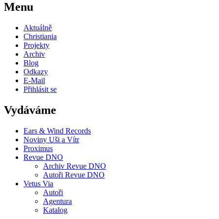
Menu
Aktuálně
Christiania
Projekty
Archiv
Blog
Odkazy
E-Mail
Přihlásit se
Vydáváme
Ears & Wind Records
Noviny Uši a Vítr
Proximus
Revue DNO
Archiv Revue DNO
Autoři Revue DNO
Vetus Via
Autoři
Agentura
Katalog