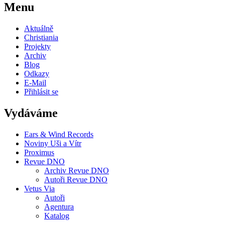
Menu
Aktuálně
Christiania
Projekty
Archiv
Blog
Odkazy
E-Mail
Přihlásit se
Vydáváme
Ears & Wind Records
Noviny Uši a Vítr
Proximus
Revue DNO
Archiv Revue DNO
Autoři Revue DNO
Vetus Via
Autoři
Agentura
Katalog