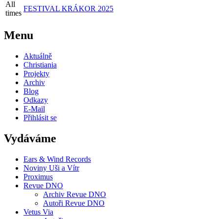
All
FESTIVAL KRÁKOR 2025
times
Menu
Aktuálně
Christiania
Projekty
Archiv
Blog
Odkazy
E-Mail
Přihlásit se
Vydáváme
Ears & Wind Records
Noviny Uši a Vítr
Proximus
Revue DNO
Archiv Revue DNO
Autoři Revue DNO
Vetus Via