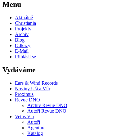
Menu
Aktuálně
Christiania
Projekty
Archiv
Blog
Odkazy
E-Mail
Přihlásit se
Vydáváme
Ears & Wind Records
Noviny Uši a Vítr
Proximus
Revue DNO
Archiv Revue DNO
Autoři Revue DNO
Vetus Via
Autoři
Agentura
Katalog