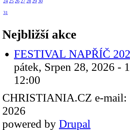
24
25
26
27
28
29
30
31
Nejbližší akce
FESTIVAL NAPŘÍČ 20
pátek, Srpen 28, 2026 - 
12:00
CHRISTIANIA.CZ e-mail: ch
2026
powered by
Drupal