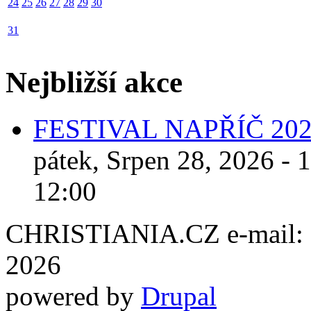
24
25
26
27
28
29
30
31
Nejbližší akce
FESTIVAL NAPŘÍČ 20
pátek, Srpen 28, 2026 - 
12:00
CHRISTIANIA.CZ e-mail: ch
2026
powered by
Drupal