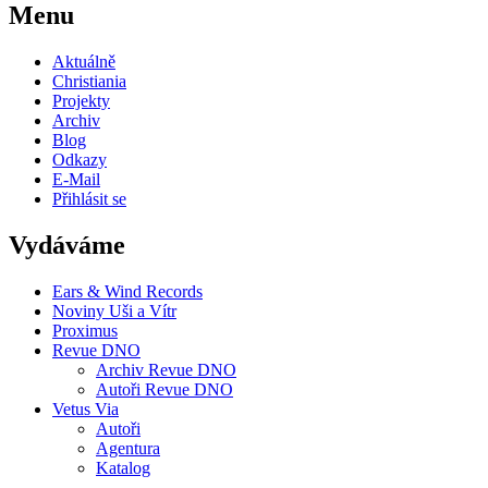
Menu
Aktuálně
Christiania
Projekty
Archiv
Blog
Odkazy
E-Mail
Přihlásit se
Vydáváme
Ears & Wind Records
Noviny Uši a Vítr
Proximus
Revue DNO
Archiv Revue DNO
Autoři Revue DNO
Vetus Via
Autoři
Agentura
Katalog