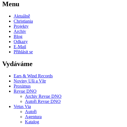
Menu
Aktuálně
Christiania
Projekty
Archiv
Blog
Odkazy
E-Mail
Přihlásit se
Vydáváme
Ears & Wind Records
Noviny Uši a Vítr
Proximus
Revue DNO
Archiv Revue DNO
Autoři Revue DNO
Vetus Via
Autoři
Agentura
Katalog