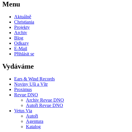
Menu
Aktuálně
Christiania
Projekty
Archiv
Blog
Odkazy
E-Mail
Přihlásit se
Vydáváme
Ears & Wind Records
Noviny Uši a Vítr
Proximus
Revue DNO
Archiv Revue DNO
Autoři Revue DNO
Vetus Via
Autoři
Agentura
Katalog