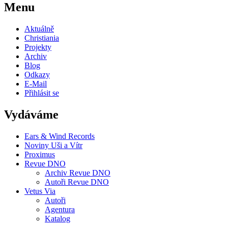
Menu
Aktuálně
Christiania
Projekty
Archiv
Blog
Odkazy
E-Mail
Přihlásit se
Vydáváme
Ears & Wind Records
Noviny Uši a Vítr
Proximus
Revue DNO
Archiv Revue DNO
Autoři Revue DNO
Vetus Via
Autoři
Agentura
Katalog