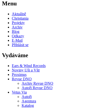
Menu
Aktuálně
Christiania
Projekty
Archiv
Blog
Odkazy
E-Mail
Přihlásit se
Vydáváme
Ears & Wind Records
Noviny Uši a Vítr
Proximus
Revue DNO
Archiv Revue DNO
Autoři Revue DNO
Vetus Via
Autoři
Agentura
Katalog