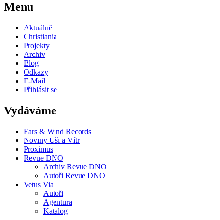
Menu
Aktuálně
Christiania
Projekty
Archiv
Blog
Odkazy
E-Mail
Přihlásit se
Vydáváme
Ears & Wind Records
Noviny Uši a Vítr
Proximus
Revue DNO
Archiv Revue DNO
Autoři Revue DNO
Vetus Via
Autoři
Agentura
Katalog