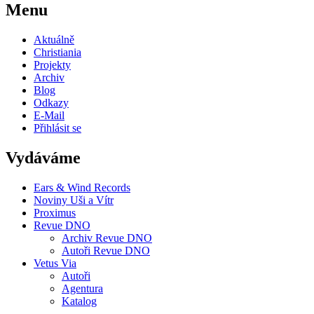
Menu
Aktuálně
Christiania
Projekty
Archiv
Blog
Odkazy
E-Mail
Přihlásit se
Vydáváme
Ears & Wind Records
Noviny Uši a Vítr
Proximus
Revue DNO
Archiv Revue DNO
Autoři Revue DNO
Vetus Via
Autoři
Agentura
Katalog