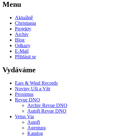
Menu
Aktuálně
Christiania
Projekty
Archiv
Blog
Odkazy
E-Mail
Přihlásit se
Vydáváme
Ears & Wind Records
Noviny Uši a Vítr
Proximus
Revue DNO
Archiv Revue DNO
Autoři Revue DNO
Vetus Via
Autoři
Agentura
Katalog