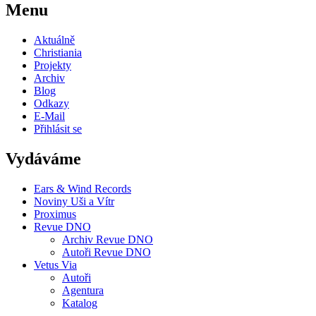
Menu
Aktuálně
Christiania
Projekty
Archiv
Blog
Odkazy
E-Mail
Přihlásit se
Vydáváme
Ears & Wind Records
Noviny Uši a Vítr
Proximus
Revue DNO
Archiv Revue DNO
Autoři Revue DNO
Vetus Via
Autoři
Agentura
Katalog