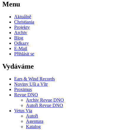
Menu
Aktuálně
Christiania
Projekty
Archiv
Blog
Odkazy
E-Mail
Přihlásit se
Vydáváme
Ears & Wind Records
Noviny Uši a Vítr
Proximus
Revue DNO
Archiv Revue DNO
Autoři Revue DNO
Vetus Via
Autoři
Agentura
Katalog