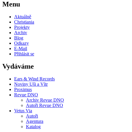
Menu
Aktuálně
Christiania
Projekty
Archiv
Blog
Odkazy
E-Mail
Přihlásit se
Vydáváme
Ears & Wind Records
Noviny Uši a Vítr
Proximus
Revue DNO
Archiv Revue DNO
Autoři Revue DNO
Vetus Via
Autoři
Agentura
Katalog