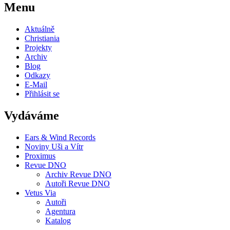
Menu
Aktuálně
Christiania
Projekty
Archiv
Blog
Odkazy
E-Mail
Přihlásit se
Vydáváme
Ears & Wind Records
Noviny Uši a Vítr
Proximus
Revue DNO
Archiv Revue DNO
Autoři Revue DNO
Vetus Via
Autoři
Agentura
Katalog