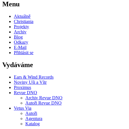
Menu
Aktuálně
Christiania
Projekty
Archiv
Blog
Odkazy
E-Mail
Přihlásit se
Vydáváme
Ears & Wind Records
Noviny Uši a Vítr
Proximus
Revue DNO
Archiv Revue DNO
Autoři Revue DNO
Vetus Via
Autoři
Agentura
Katalog