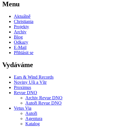
Menu
Aktuálně
Christiania
Projekty
Archiv
Blog
Odkazy
E-Mail
Přihlásit se
Vydáváme
Ears & Wind Records
Noviny Uši a Vítr
Proximus
Revue DNO
Archiv Revue DNO
Autoři Revue DNO
Vetus Via
Autoři
Agentura
Katalog